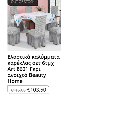
OUT OF STOCK
Ελαστικά καλύμματα
καρέκλας σετ 6τμχ
Art 8601 Γκρι
ανοιχτό Beauty
Home
Original
Η
€
103.50
€
115.00
price
τρέχουσα
was:
τιμή
€115.00.
είναι:
€103.50.