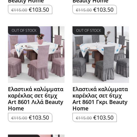
Beauty Home
Beauty Home
Original
Η
Original
Η
€
103.50
€
103.50
€
115.00
€
115.00
price
τρέχουσα
price
τρέχουσα
was:
τιμή
was:
τιμή
€115.00.
είναι:
€115.00.
είναι:
€103.50.
€103.50.
OUT OF STOCK
OUT OF STOCK
Ελαστικά καλύμματα
Ελαστικά καλύμματα
καρέκλας σετ 6τμχ
καρέκλας σετ 6τμχ
Art 8601 Λιλά Beauty
Art 8601 Γκρι Beauty
Home
Home
Original
Η
Original
Η
€
103.50
€
103.50
€
115.00
€
115.00
price
τρέχουσα
price
τρέχουσα
was:
τιμή
was:
τιμή
€115.00.
είναι:
€115.00.
είναι:
€103.50.
€103.50.