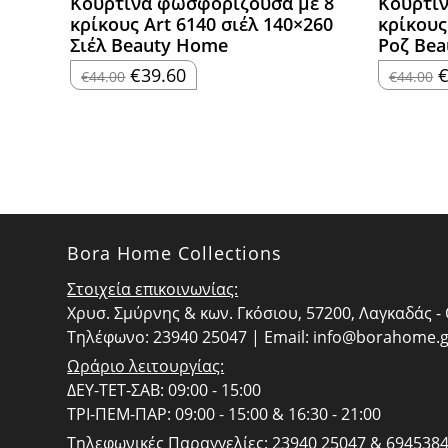
Κουρτίνα φωσφορίζουσα με 8
Κουρτί
κρίκους Art 6140 σιέλ 140×260
κρίκους
Σιέλ Beauty Home
Ροζ Be
Original
Η
O
€
39.60
€
44.00
€
44.00
price
τρέχουσα
p
was:
τιμή
w
€44.00.
είναι:
€
€39.60.
Bora Home Collections
Στοιχεία επικοινωνίας:
Χρυσ. Σμύρνης & κων. Γκόσιου, 57200, Λαγκαδάς 
Τηλέφωνο: 23940 25047 | Email:
info@borahome.g
Ωράριο λειτουργίας:
ΔΕΥ-ΤΕΤ-ΣΑΒ: 09:00 - 15:00
ΤΡΙ-ΠΕΜ-ΠΑΡ: 09:00 - 15:00 & 16:30 - 21:00
Τηλεφωνικές Παραγγελίες:
23940 25047 & 694538