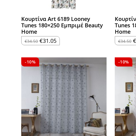
Κουρτίνα Art 6189 Looney
Κουρτίν
Tunes 180×250 Εμπριμέ Beauty
Tunes 1
Home
Home
Original
Η
O
€
31.05
€
34.50
€
34.50
price
τρέχουσα
p
was:
τιμή
w
€34.50.
είναι:
€
€31.05.
-10%
-10%