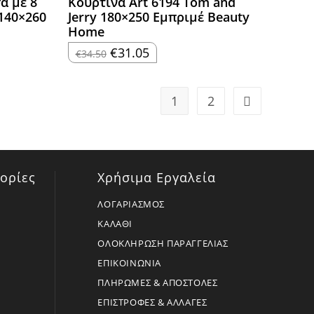
α με 8
Κουρτίνα Art 6194 Tom and
 140×260
Jerry 180×250 Εμπριμέ Beauty
Home
Original
Η
€
31.05
€
34.50
price
τρέχουσα
was:
τιμή
€34.50.
είναι:
€31.05.
1
2
ορίες
Χρήσιμα Εργαλεία
ΛΟΓΑΡΙΑΣΜΟΣ
ΚΑΛΑΘΙ
ΟΛΟΚΛΗΡΩΣΗ ΠΑΡΑΓΓΕΛΙΑΣ
ΕΠΙΚΟΙΝΩΝΙΑ
ΠΛΗΡΩΜΕΣ & ΑΠΟΣΤΟΛΕΣ
ΕΠΙΣΤΡΟΦΕΣ & ΑΛΛΑΓΕΣ