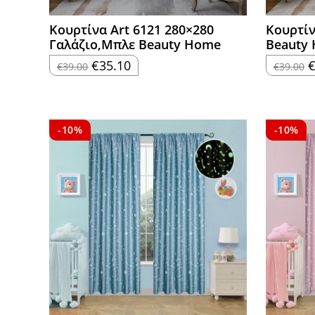
Κουρτίνα Art 6121 280×280
Κουρτίν
Γαλάζιο,Μπλε Beauty Home
Beauty
Original
Η
O
€
35.10
€
39.00
€
39.00
price
τρέχουσα
p
was:
τιμή
w
€39.00.
είναι:
€
€35.10.
-10%
-10%