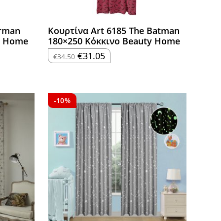
erman
Κουρτίνα Art 6185 The Batman
y Home
180×250 Κόκκινο Beauty Home
Original
Η
€
31.05
€
34.50
price
τρέχουσα
was:
τιμή
€34.50.
είναι:
€31.05.
-10%