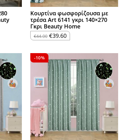
280
Κουρτίνα φωσφορίζουσα με
auty
τρέσα Art 6141 γκρι 140×270
Γκρι Beauty Home
Original
Η
€
39.60
€
44.00
price
τρέχουσα
was:
τιμή
€44.00.
είναι:
€39.60.
-10%