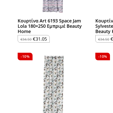
Κουρτίνα Art 6193 Space Jam
Κουρτίν
Lola 180×250 Εμπριμέ Beauty
Sylvest
Home
Beauty
Original
Η
O
€
31.05
€
34.50
€
34.50
price
τρέχουσα
p
was:
τιμή
w
€34.50.
είναι:
€
€31.05.
-10%
-10%