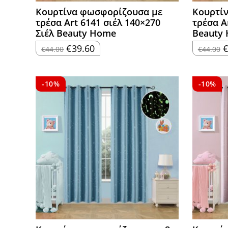
Κουρτίνα φωσφορίζουσα με
Κουρτί
τρέσα Art 6141 σιέλ 140×270
τρέσα A
Σιέλ Beauty Home
Beauty
Original
Η
O
€
39.60
€
44.00
€
44.00
price
τρέχουσα
p
was:
τιμή
w
€44.00.
είναι:
€
€39.60.
-10%
-10%