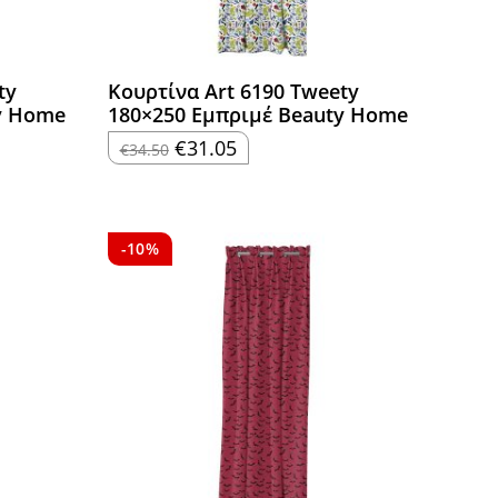
ty
Κουρτίνα Art 6190 Tweety
y Home
180×250 Εμπριμέ Beauty Home
Original
Η
€
31.05
€
34.50
price
τρέχουσα
was:
τιμή
€34.50.
είναι:
€31.05.
-10%