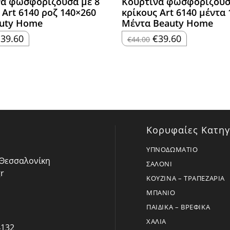
να φωσφορίζουσα με 8
Κουρτίνα φωσφορίζουσ
 Art 6140 ροζ 140×260
κρίκους Art 6140 μέντα
auty Home
Μέντα Beauty Home
riginal
Η
Original
Η
€
39.60
€
39.60
€
44.00
rice
τρέχουσα
price
τρέχουσα
as:
τιμή
was:
τιμή
44.00.
είναι:
€44.00.
είναι:
€39.60.
€39.60.
Κορυφαίες Κατηγ
ΥΠΝΟΔΩΜΑΤΙΟ
- Θεσσαλονίκη
ΣΑΛΟΝΙ
r
ΚΟΥΖΙΝΑ – ΤΡΑΠΕΖΑΡΙΑ
ΜΠΑΝΙΟ
ΠΑΙΔΙΚΑ – ΒΡΕΦΙΚΑ
ΧΑΛΙΑ
4132