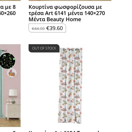
α με 8
Κουρτίνα φωσφορίζουσα με
40×260
τρέσα Art 6141 μέντα 140×270
Μέντα Beauty Home
Original
Η
€
39.60
€
44.00
price
τρέχουσα
was:
τιμή
€44.00.
είναι:
€39.60.
OUT OF STOCK