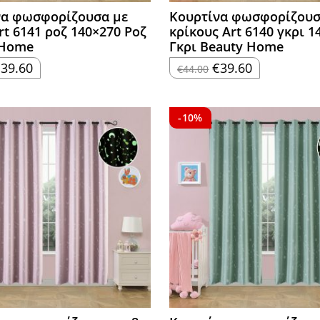
να φωσφορίζουσα με
Κουρτίνα φωσφορίζουσ
rt 6141 ροζ 140×270 Ροζ
κρίκους Art 6140 γκρι 1
 Home
Γκρι Beauty Home
riginal
Η
Original
Η
€
39.60
€
39.60
€
44.00
rice
τρέχουσα
price
τρέχουσα
as:
τιμή
was:
τιμή
44.00.
είναι:
€44.00.
είναι:
€39.60.
€39.60.
-10%