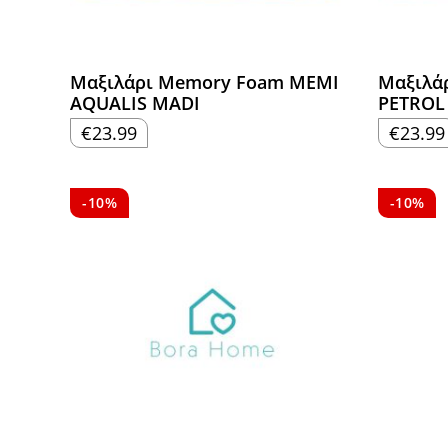
Μαξιλάρι Memory Foam MEMI
Μαξιλά
AQUALIS MADI
PETROL
€
23.99
€
23.99
-10%
-10%