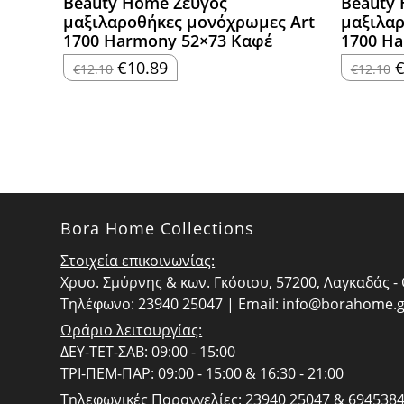
Beauty Home Ζεύγος
Beauty
μαξιλαροθήκες μονόχρωμες Art
μαξιλαρ
1700 Harmony 52×73 Καφέ
1700 H
Original
Η
O
€
10.89
€
12.10
€
12.10
price
τρέχουσα
p
was:
τιμή
w
€12.10.
είναι:
€
€10.89.
Bora Home Collections
Στοιχεία επικοινωνίας:
Χρυσ. Σμύρνης & κων. Γκόσιου, 57200, Λαγκαδάς 
Τηλέφωνο: 23940 25047 | Email:
info@borahome.g
Ωράριο λειτουργίας:
ΔΕΥ-ΤΕΤ-ΣΑΒ: 09:00 - 15:00
ΤΡΙ-ΠΕΜ-ΠΑΡ: 09:00 - 15:00 & 16:30 - 21:00
Τηλεφωνικές Παραγγελίες:
23940 25047 & 694538