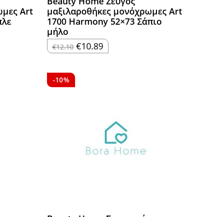
Beauty Home Ζεύγος
μες Art
μαξιλαροθήκες μονόχρωμες Art
πλε
1700 Harmony 52×73 Σάπιο
μήλο
Original
Η
€
10.89
€
12.10
price
τρέχουσα
was:
τιμή
€12.10.
είναι:
€10.89.
-10%