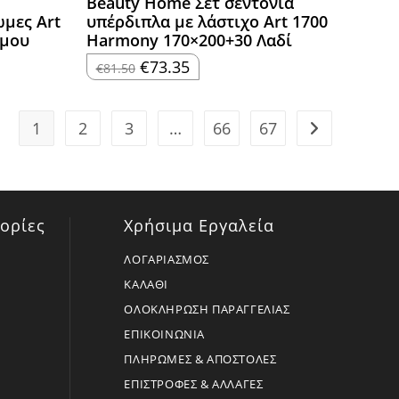
Beauty Home Σετ σεντόνια
μες Art
υπέρδιπλα με λάστιχο Art 1700
μμου
Harmony 170×200+30 Λαδί
Original
Η
€
73.35
€
81.50
price
τρέχουσα
was:
τιμή
€81.50.
είναι:
€73.35.
1
2
3
…
66
67
ορίες
Χρήσιμα Εργαλεία
ΛΟΓΑΡΙΑΣΜΟΣ
ΚΑΛΑΘΙ
ΟΛΟΚΛΗΡΩΣΗ ΠΑΡΑΓΓΕΛΙΑΣ
ΕΠΙΚΟΙΝΩΝΙΑ
ΠΛΗΡΩΜΕΣ & ΑΠΟΣΤΟΛΕΣ
ΕΠΙΣΤΡΟΦΕΣ & ΑΛΛΑΓΕΣ