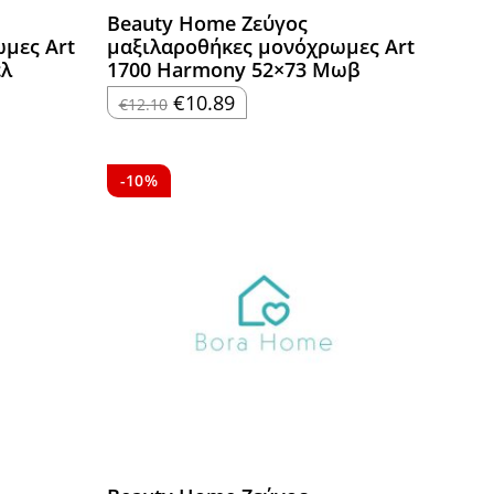
Beauty Home Ζεύγος
μες Art
μαξιλαροθήκες μονόχρωμες Art
ελ
1700 Harmony 52×73 Μωβ
Original
Η
€
10.89
€
12.10
price
τρέχουσα
was:
τιμή
€12.10.
είναι:
€10.89.
-10%