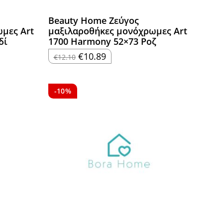
Beauty Home Ζεύγος
μες Art
μαξιλαροθήκες μονόχρωμες Art
δί
1700 Harmony 52×73 Ροζ
Original
Η
€
10.89
€
12.10
price
τρέχουσα
was:
τιμή
€12.10.
είναι:
€10.89.
-10%