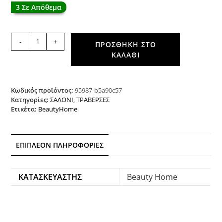
3 Σε Απόθεμα
Beauty
-
+
ΠΡΟΣΘΉΚΗ ΣΤΟ
Home
ΚΑΛΆΘΙ
9
Ετικέτες
Χάρτινες
–
Κωδικός προϊόντος:
95987-b5a90c57
Κρεμ,λαδί
Κατηγορίες:
ΣΑΛΟΝΙ
,
ΤΡΑΒΕΡΣΕΣ
Ετικέτα:
BeautyHome
και
Πράσινο
Ευκάλυπτου
6
ΕΠΙΠΛΈΟΝ ΠΛΗΡΟΦΟΡΊΕΣ
x
3
cm
ΚΑΤΑΣΚΕΥΑΣΤΗΣ
Beauty Home
ποσότητα