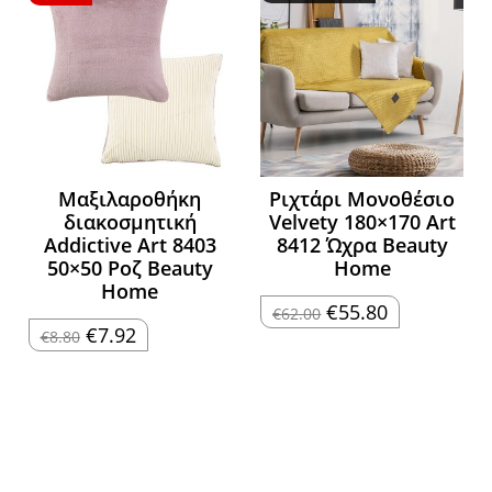
Μαξιλαροθήκη
Ριχτάρι Μονοθέσιο
διακοσμητική
Velvety 180×170 Art
Addictive Art 8403
8412 Ώχρα Beauty
50×50 Ροζ Beauty
Home
Home
Original
Η
€
55.80
€
62.00
price
τρέχουσα
Original
Η
€
7.92
€
8.80
was:
τιμή
price
τρέχουσα
€62.00.
είναι:
was:
τιμή
€55.80.
€8.80.
είναι:
€7.92.