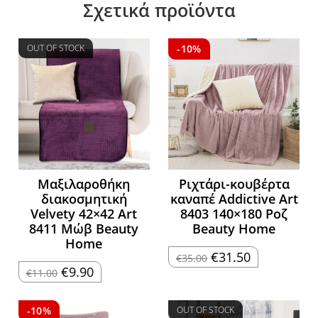
Σχετικά προϊόντα
OUT OF STOCK
-10%
Μαξιλαροθήκη
Ριχτάρι-κουβέρτα
διακοσμητική
καναπέ Addictive Art
Velvety 42×42 Art
8403 140×180 Ροζ
8411 Μώβ Beauty
Beauty Home
Home
Original
Η
€
31.50
€
35.00
price
τρέχουσα
Original
Η
€
9.90
€
11.00
was:
τιμή
price
τρέχουσα
€35.00.
είναι:
was:
τιμή
€31.50.
€11.00.
είναι:
€9.90.
-10%
OUT OF STOCK